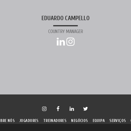
EDUARDO CAMPELLO
COUNTRY MANAGER
BRE NÓS
JOGADORES
TREINADORES
NEGÓCIOS
EQUIPA
SERVIÇOS
Direitos autorais © 2026 Todos os direitos reservados -
Team of Future