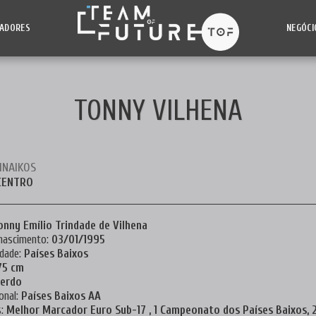
NADORES
NEGÓCI
TONNY VILHENA
INAIKOS
CENTRO
onny Emílio Trindade de Vilhena
nascimento:
03/01/1995
idade:
Países Baixos
75 cm
erdo
onal:
Países Baixos AA
s:
Melhor Marcador Euro Sub-17 , 1 Campeonato dos Países Baixos, 2