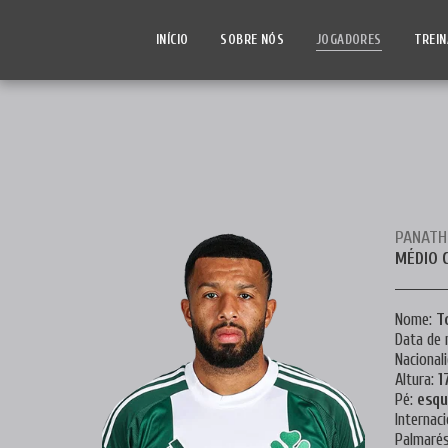
INÍCIO
SOBRE NÓS
JOGADORES
TREI
PANATH
MÉDIO 
Nome:
T
Data de 
Nacional
Altura:
1
Pé:
esqu
Internaci
Palmaré